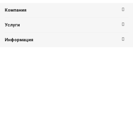
Компания
Услуги
Информация
Оставайтесь на связи
Наши контакты
8 (843) 528-27-87
ПН-ПТ с 09:00 до 18:00
г. Казань, ул. Пушкина, д. 52, второй этаж, офис 201
info@ocenka-m.com