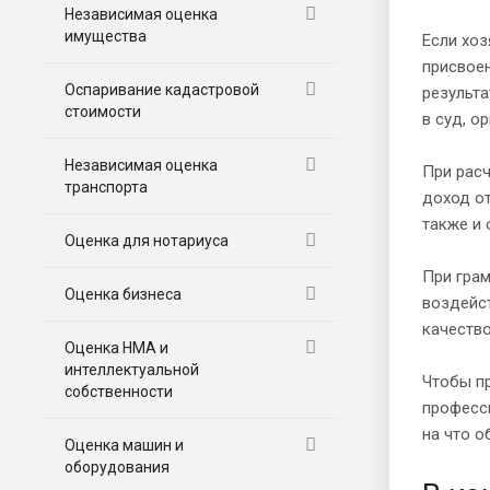
Независимая оценка
имущества
Если хоз
присвоен
Оспаривание кадастровой
результа
стоимости
в суд, о
Независимая оценка
При расч
транспорта
доход от
также и 
Оценка для нотариуса
При грам
Оценка бизнеса
воздейст
качество
Оценка НМА и
интеллектуальной
Чтобы пр
собственности
професс
на что о
Оценка машин и
оборудования