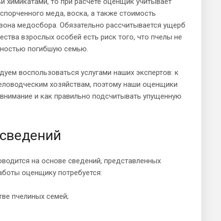
и химикатами, то при расчете оценщик учитывает
испорченного меда, воска, а также стоимость
езона медосбора. Обязательно рассчитывается ущерб
ества взрослых особей есть риск того, что пчелы не
олностью погибшую семью.
уем воспользоваться услугами наших экспертов: к
человодческим хозяйствам, поэтому наши оценщики
ь внимание и как правильно подсчитывать упущенную
 сведений
оводится на основе сведений, представленных
аботы оценщику потребуется:
тве пчелиных семей;