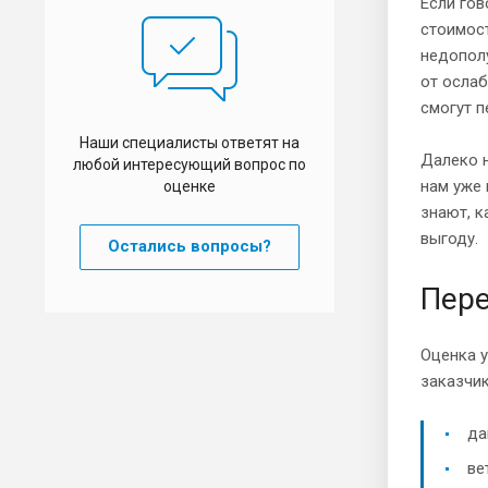
Если гов
стоимост
недопол
от ослаб
смогут п
Наши специалисты ответят на
Далеко 
любой интересующий вопрос по
нам уже
оценке
знают, к
выгоду.
Остались вопросы?
Пере
Оценка у
заказчик
да
ве