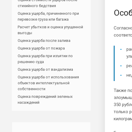
стихийного бедствия
Особ
Оценка ущерба, причиненного при
перевозке груза или багажа
Расчет убытков и оценка упущенной
Согласно
выгоды
соответс
Оценка ущерба после залива
Оценка ущерба от пожара
ра
Оценка ущерба при изъятии по
ул
решению суда
ре
Оценка ущерба от вандализма
не
Оценка ущерба от использования
объектов интеллектуальной
собственности
Также по
Оценка повреждений зеленых
злоумышл
насаждений
350 рубл
только р
килогра