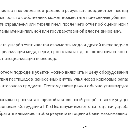
яйство пчеловода пострадало в результате воздействия пестици
ия роя, то собственник может возместить понесенные убытки.
те отравления или гибели пчёл, после чего отчет об оценочно
рганы муниципальной или государственной власти, виновнику.
ете ущерба учитывается стоимость меда и другой пчеловодчес
 реализации меда, перги, прополиса и т.д. по окончании сезон
от специализации пчеловода.
отном подходе в убытки можно включить и цену оборудования,
вия пестицидов, занесенных внутрь улья через кормовые запа
 итогового продукта. Поэтому такие рамки обычно утилизируют
авильно рассчитать прямой и косвенный ущерб, а также упущ
ионалам. Сотрудники ГК «Платинум» имеют опыт оценки ущерба
братить внимание, чтобы результаты оценки были максимальн