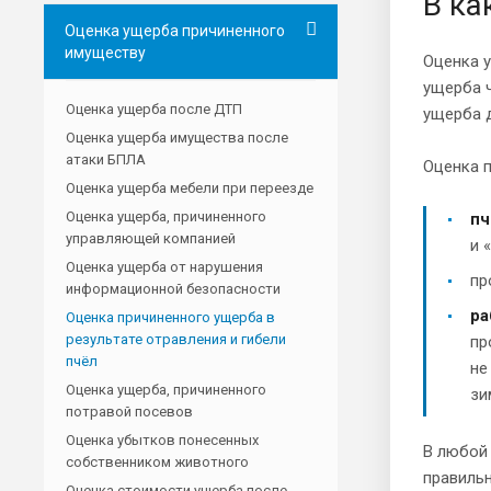
В ка
Оценка ущерба причиненного
имуществу
Оценка у
ущерба ч
Оценка ущерба после ДТП
ущерба 
Оценка ущерба имущества после
атаки БПЛА
Оценка п
Оценка ущерба мебели при переезде
Оценка ущерба, причиненного
пч
управляющей компанией
и 
Оценка ущерба от нарушения
пр
информационной безопасности
ра
Оценка причиненного ущерба в
результате отравления и гибели
пр
пчёл
не
Оценка ущерба, причиненного
зи
потравой посевов
Оценка убытков понесенных
В любой 
собственником животного
правиль
Оценка стоимости ущерба после