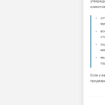
утвержд
клиентов
от
му
вс
ст
оц
ма
мы
су
Если у в
предвари