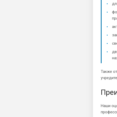
дл
фо
пр
ак
за
св
дв
на
Также от
учредите
Пре
Наши оц
професс