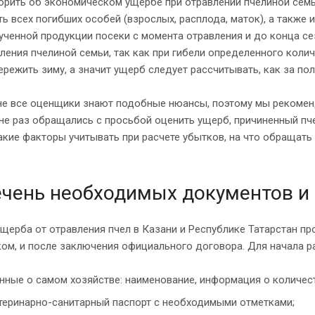
орить об экономическом ущербе при отравлении пчелиной семь
ь всех погибших особей (взрослых, расплода, маток), а также 
ученной продукции посеки с момента отравления и до конца с
ления пчелиной семьи, так как при гибели определенного колич
ережить зиму, а значит ущерб следует рассчитывать, как за п
не все оценщики знают подобные нюансы, поэтому мы рекоменд
 не раз обращались с просьбой оценить ущерб, причиненный п
акие факторы учитывать при расчете убытков, на что обращат
чень необходимых документов и
щерба от отравления пчел в Казани и Республике Татарстан пр
ом, и после заключения официального договора. Для начала р
нные о самом хозяйстве: наименование, информация о количес
теринарно-санитарный паспорт с необходимыми отметками;