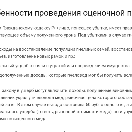
енности проведения оценочной 
 Гражданскому кодексу РФ лицо, понесшее убытки, имеет прав
твующее объему полученного урона. Под убытками в случае ги
сходы на восстановление популяции пчелиных семей, восстан
ьев, изготовление новых рамок и пр.;
альный ущерб в связи с утратой или повреждением имущества;
дополученные доходы, которые пчеловод мог бы получить всл
 закону в ущерб могут включить доходы, полученные виновным
енник украл у пчеловода мед, рыночная цена которого составл
ей за кг. В этом случае выгода составила 50 руб. с одного кг, 
еального ущерба (то есть, рыночной стоимости меда), но и упу
мма похищенного меда.