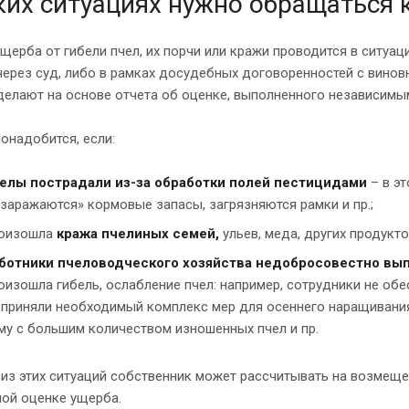
ких ситуациях нужно обращаться 
щерба от гибели пчел, их порчи или кражи проводится в ситуа
ерез суд, либо в рамках досудебных договоренностей с винов
делают на основе отчета об оценке, выполненного независимы
онадобится, если:
елы пострадали из-за обработки полей пестицидами
– в эт
«заражаются» кормовые запасы, загрязняются рамки и пр.;
оизошла
кража пчелиных семей,
ульев, меда, других продукт
ботники пчеловодческого хозяйства недобросовестно вып
оизошла гибель, ослабление пчел: например, сотрудники не о
 приняли необходимый комплекс мер для осеннего наращивания 
му с большим количеством изношенных пчел и пр.
из этих ситуаций собственник может рассчитывать на возмеще
ной оценке ущерба.