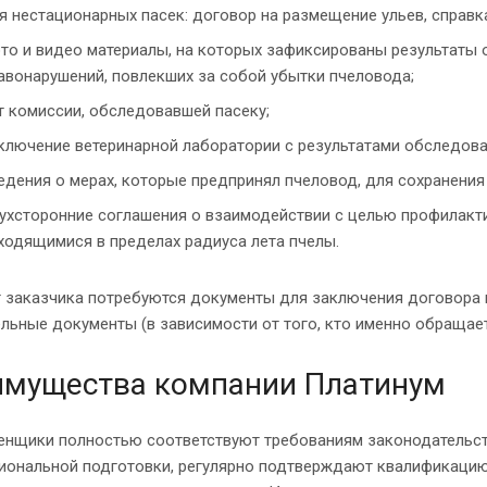
я нестационарных пасек: договор на размещение ульев, справка
то и видео материалы, на которых зафиксированы результаты о
авонарушений, повлекших за собой убытки пчеловода;
т комиссии, обследовавшей пасеку;
ключение ветеринарной лаборатории с результатами обследова
едения о мерах, которые предпринял пчеловод, для сохранения
ухсторонние соглашения о взаимодействии с целью профилакти
ходящимися в пределах радиуса лета пчелы.
 заказчика потребуются документы для заключения договора и
льные документы (в зависимости от того, кто именно обращает
имущества компании Платинум
енщики полностью соответствуют требованиям законодательст
иональной подготовки, регулярно подтверждают квалификацию,