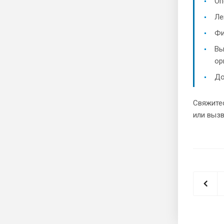
Оп
Ле
Фи
Вы
ор
До
Свяжите
или вызв