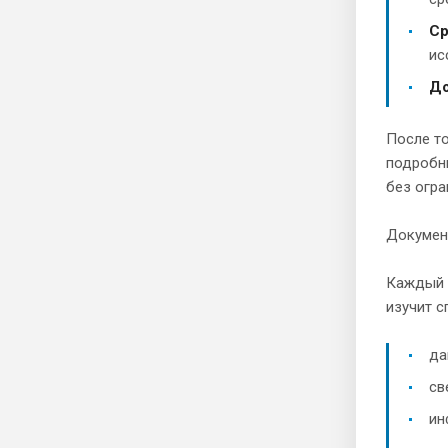
Ср
ис
Д
После то
подробны
без огра
Докумен
Каждый о
изучит с
да
св
ин