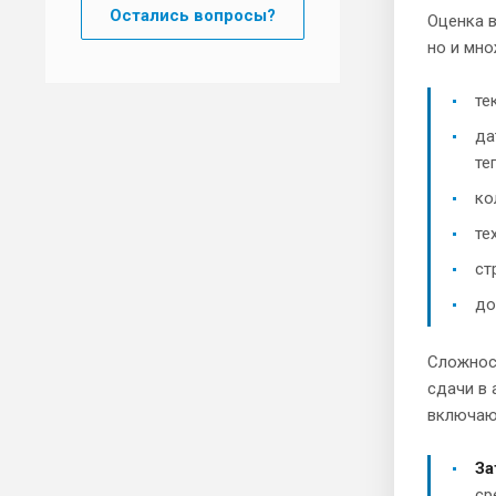
Остались вопросы?
Оценка в
но и мно
те
да
те
ко
те
ст
до
Сложност
сдачи в 
включаю
За
ср