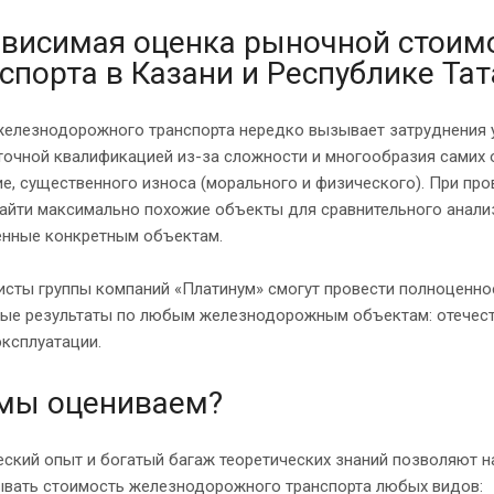
висимая оценка рыночной стоим
спорта в Казани и Республике Та
железнодорожного транспорта нередко вызывает затруднения 
очной квалификацией из-за сложности и многообразия самих о
е, существенного износа (морального и физического). При про
айти максимально похожие объекты для сравнительного анализ
енные конкретным объектам.
сты группы компаний «Платинум» смогут провести полноценно
ные результаты по любым железнодорожным объектам: отечес
ксплуатации.
 мы оцениваем?
еский опыт и богатый багаж теоретических знаний позволяют 
ывать стоимость железнодорожного транспорта любых видов: