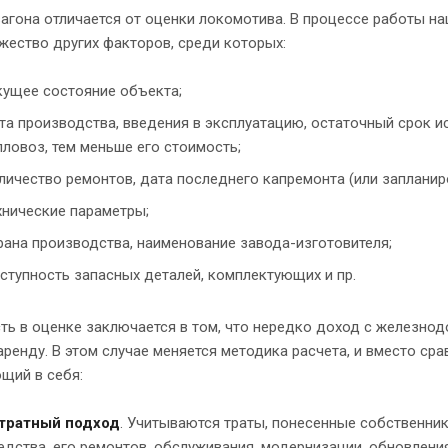
агона отличается от оценки локомотива. В процессе работы на
жество других факторов, среди которых:
кущее состояние объекта;
та производства, введения в эксплуатацию, остаточный срок и
пловоз, тем меньше его стоимость;
личество ремонтов, дата последнего капремонта (или запланир
хнические параметры;
рана производства, наименование завода-изготовителя;
ступность запасных деталей, комплектующих и пр.
ь в оценке заключается в том, что нередко доход с железно
аренду. В этом случае меняется методика расчета, и вместо ср
щий в себя:
тратный подход
. Учитываются траты, понесенные собственни
едства, его ремонтов, обслуживания, модернизации, обновления