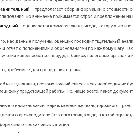
авнительный
– предполагает сбор информации о стоимости о
следования. Во внимание принимается спрос и предложение на н
оходный
– оценивается коммерческая выгода, которую можно п
го, как данные получены, оценщик проводит тщательный анали
й отчет с пояснениями и обоснованиями по каждому шагу. Так
ничений использоваться в суде, в банках, налоговых органах и 
ты, требуемые для проведения оценки
бъект уникален, поэтому точный список всех необходимых бум
пецифику предстоящей работы. Но, чаще всего, пакет документ
нные о наименовании, марке, модели железнодорожного трансп
едения о производителе (кто изготовил, когда, в какой стране);
формация о сроках эксплуатации;