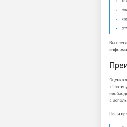
те
св
ха
от
Вы всегд
информац
Преи
Оценка 
«Платину
необход
с испол
Наши пр