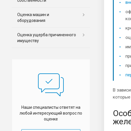
собственности
вн
оф
Оценка машин и
ко
оборудования
кр
Оценка ущерба причиненного
оц
имуществу
им
пр
пр
пе
В зависи
которые 
Наши специалисты ответят на
Особ
любой интересующий вопрос по
оценке
желе