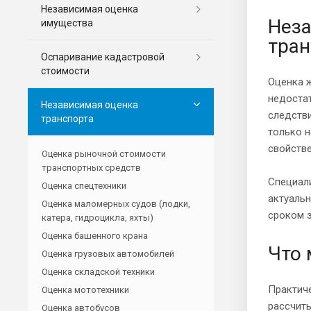
Независимая оценка
Неза
имущества
тран
Оспаривание кадастровой
стоимости
Оценка 
недостат
Независимая оценка
следстви
транспорта
только н
свойств
Оценка рыночной стоимости
транспортных средств
Специали
Оценка спецтехники
актуаль
Оценка маломерных судов (лодки,
сроком э
катера, гидроцикла, яхты)
Оценка башенного крана
Что
Оценка грузовых автомобилей
Оценка складской техники
Практич
Оценка мототехники
рассчит
Оценка автобусов