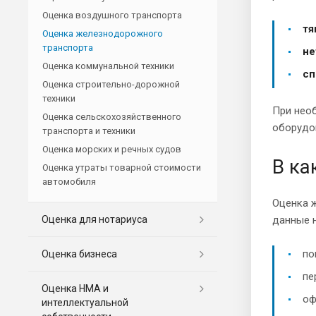
Оценка воздушного транспорта
тя
Оценка железнодорожного
транспорта
не
Оценка коммунальной техники
сп
Оценка строительно-дорожной
техники
При необ
Оценка сельскохозяйственного
оборудо
транспорта и техники
Оценка морских и речных судов
В ка
Оценка утраты товарной стоимости
автомобиля
Оценка ж
Оценка для нотариуса
данные 
по
Оценка бизнеса
пе
Оценка НМА и
оф
интеллектуальной