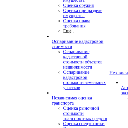
имущества
Оценка оружия
Оценка при разделе
имущества
Оценка права
требования
Ещё
Оспаривание кадастровой
стоимости
Оспаривание
кадастровой
стоимости объектов
недвижимости
Оспаривание
Независи
кадастровой
стоимости земельных
участков
Авт
экс
Независимая оценка
транспорта
Оценка рыночной
стоимости
транспортных средств
Оценка спецтехники