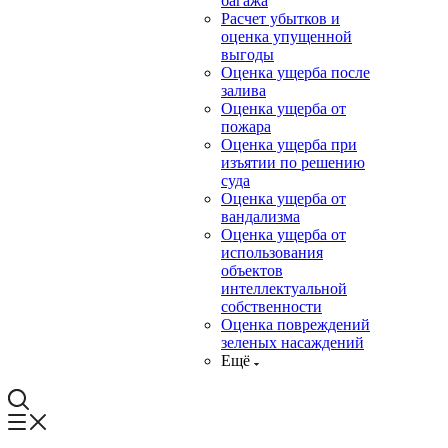
багажа
Расчет убытков и
оценка упущенной
выгоды
Оценка ущерба после
залива
Оценка ущерба от
пожара
Оценка ущерба при
изъятии по решению
суда
Оценка ущерба от
вандализма
Оценка ущерба от
использования
объектов
интеллектуальной
собственности
Оценка повреждений
зеленых насаждений
Ещё