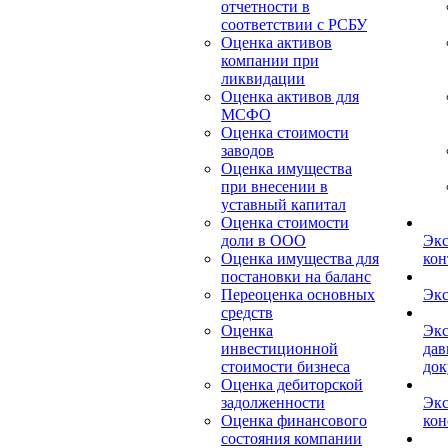
отчетности в
соответствии с РСБУ
Оценка активов
компании при
ликвидации
Оценка активов для
МСФО
Оценка стоимости
заводов
Оценка имущества
при внесении в
уставный капитал
Оценка стоимости
доли в ООО
Экс
Оценка имущества для
кон
постановки на баланс
Переоценка основных
Экс
средств
Оценка
Экс
инвестиционной
дав
стоимости бизнеса
док
Оценка дебиторской
задолженности
Экс
Оценка финансового
кон
состояния компании