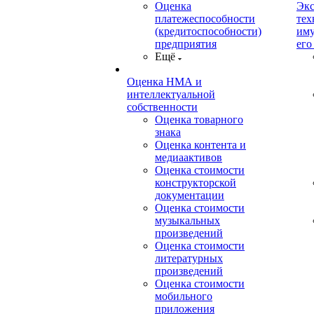
Оценка
Экс
платежеспособности
тех
(кредитоспособности)
иму
предприятия
его
Ещё
Оценка НМА и
интеллектуальной
собственности
Оценка товарного
знака
Оценка контента и
медиаактивов
Оценка стоимости
конструкторской
документации
Оценка стоимости
музыкальных
произведений
Оценка стоимости
литературных
произведений
Оценка стоимости
мобильного
приложения