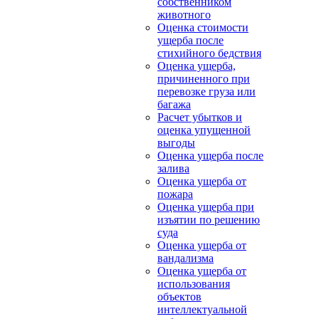
собственником
животного
Оценка стоимости
ущерба после
стихийного бедствия
Оценка ущерба,
причиненного при
перевозке груза или
багажа
Расчет убытков и
оценка упущенной
выгоды
Оценка ущерба после
залива
Оценка ущерба от
пожара
Оценка ущерба при
изъятии по решению
суда
Оценка ущерба от
вандализма
Оценка ущерба от
использования
объектов
интеллектуальной