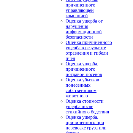
причиненного
управляющей
компанией
Оценка ущерба от
нарушения
информационной
безопасности
Оценка причиненного
ущерба в результате
отравления и гибели
пчёл
Оценка ущерба,
причиненного
потравой посевов
Оценка убытков
понесенных
собственником
животного
Оценка стоимости
ущерба после
стихийного бедствия
Оценка ущерба,
причиненного при
перевозке груза или