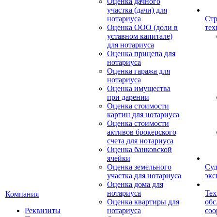
Оценка дачного
участка (дачи) для
нотариуса
Стр
Оценка ООО (доли в
тех
уставном капитале)
для нотариуса
Оценка прицепа для
нотариуса
Оценка гаража для
нотариуса
Оценка имущества
при дарении
Оценка стоимости
картин для нотариуса
Оценка стоимости
активов брокерского
счета для нотариуса
Оценка банковской
ячейки
Оценка земельного
Суд
участка для нотариуса
экс
Оценка дома для
нотариуса
Тех
Компания
Оценка квартиры для
обс
Реквизиты
нотариуса
со