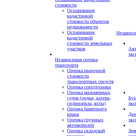
стоимости
Оспаривание
кадастровой
стоимости объектов
недвижимости
Оспаривание
Независи
кадастровой
стоимости земельных
участков
Авт
экс
Независимая оценка
транспорта
Оценка рыночной
стоимости
транспортных средств
Оценка спецтехники
Оценка маломерных
судов (лодки, катера,
Бух
гидроцикла, яхты)
экс
Оценка башенного
крана
Ден
Оценка грузовых
экс
автомобилей
Оценка складской
Зем