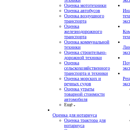
техники
экс
Оценка мототехники
Оценка автобусов
Ин
Оценка воздушного
тех
транспорта
экс
Оценка
железнодорожного
Ком
транспорта
тех
Оценка коммунальной
техники
Лин
Оценка строительно-
экс
дорожной техники
Оценка
Поч
сельскохозяйственного
экс
транспорта и техники
Оценка морских и
Рец
речных судов
экс
Оценка утраты
товарной стоимости
автомобиля
Ещё
Оценка для нотариуса
Оценка трактора для
нотариуса