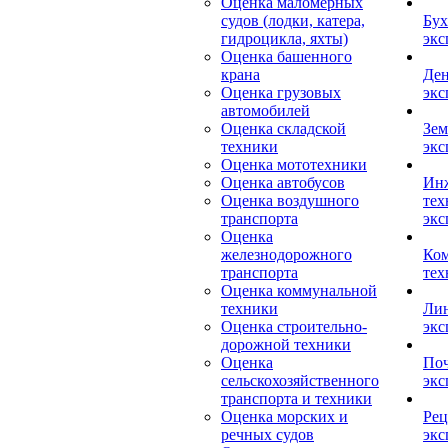
Оценка маломерных
судов (лодки, катера,
Бух
гидроцикла, яхты)
экс
Оценка башенного
крана
Ден
Оценка грузовых
экс
автомобилей
Оценка складской
Зем
техники
экс
Оценка мототехники
Оценка автобусов
Ин
Оценка воздушного
тех
транспорта
экс
Оценка
железнодорожного
Ком
транспорта
тех
Оценка коммунальной
техники
Лин
Оценка строительно-
экс
дорожной техники
Оценка
Поч
сельскохозяйственного
экс
транспорта и техники
Оценка морских и
Рец
речных судов
экс