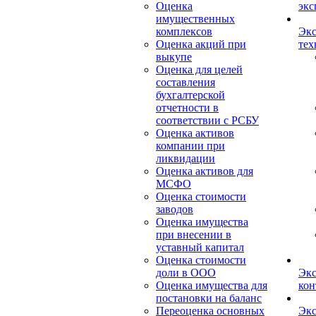
Оценка
экс
имущественных
комплексов
Экс
Оценка акций при
тех
выкупе
Оценка для целей
составления
бухгалтерской
отчетности в
соответствии с РСБУ
Оценка активов
компании при
ликвидации
Оценка активов для
МСФО
Оценка стоимости
заводов
Оценка имущества
при внесении в
уставный капитал
Оценка стоимости
доли в ООО
Экс
Оценка имущества для
кон
постановки на баланс
Переоценка основных
Экс