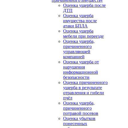
причиненного имуществу
Оценка ущерба после
ДТП
Оценка ущерба
имущества после
атаки БПЛА
Оценка ущерба
мебели при переезде
Оценка ущерба,
причиненного
управляющей
компанией
Оценка ущерба от
нарушения
информационной
безопасности
Оценка причиненного
ущерба в результате
отравления и гибели
пчёл
Оценка ущерба,
причиненного
потравой посевов
Оценка убытков
понесенных