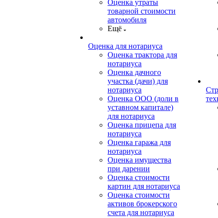
Оценка утраты
товарной стоимости
автомобиля
Ещё
Оценка для нотариуса
Оценка трактора для
нотариуса
Оценка дачного
участка (дачи) для
нотариуса
Стр
Оценка ООО (доли в
тех
уставном капитале)
для нотариуса
Оценка прицепа для
нотариуса
Оценка гаража для
нотариуса
Оценка имущества
при дарении
Оценка стоимости
картин для нотариуса
Оценка стоимости
активов брокерского
счета для нотариуса