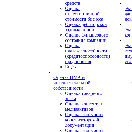
средств
Оценка
Экс
инвестиционной
дав
стоимости бизнеса
док
Оценка дебиторской
задолженности
Экс
Оценка финансового
кон
состояния компании
Оценка
Экс
платежеспособности
тех
(кредитоспособности)
иму
предприятия
его
Ещё
Оценка НМА и
интеллектуальной
собственности
Оценка товарного
знака
Оценка контента и
медиаактивов
Оценка стоимости
конструкторской
документации
Оценка стоимости