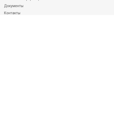
Документы
Контакты
Отзывы
Услуги
Независимая оценка
Независимая экспертиза
О компании
Информация
Конфиденциальность и ФЗ-152
Пользовательское соглашение
Политика обработки персональных данных и информации
Контакты
Оставайтесь на связи